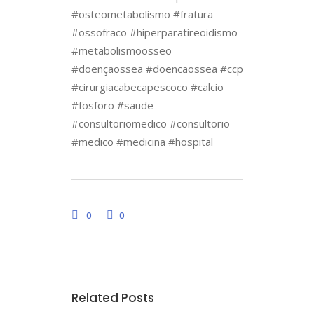
#osteometabolismo #fratura
#ossofraco #hiperparatireoidismo
#metabolismoosseo
#doençaossea #doencaossea #ccp
#cirurgiacabecapescoco #calcio
#fosforo #saude
#consultoriomedico #consultorio
#medico #medicina #hospital
0
0
Related Posts