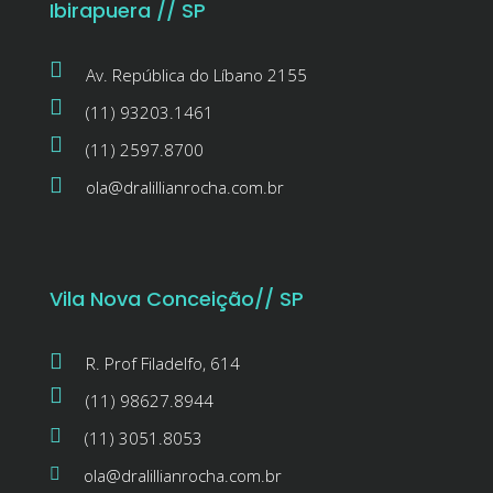
Ibirapuera // SP
Av. República do Líbano 2155
(11) 93203.1461
(11) 2597.8700
ola@dralillianrocha.com.br
Vila Nova Conceição// SP
R. Prof Filadelfo, 614
(11) 98627.8944
(11) 3051.8053
ola@dralillianrocha.com.br