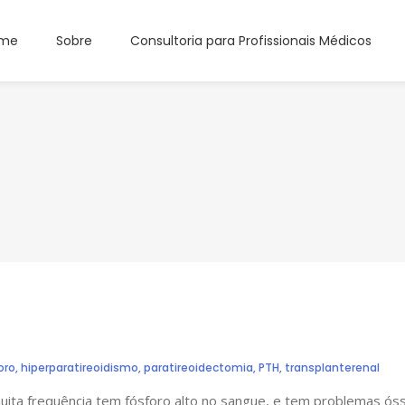
me
Sobre
Consultoria para Profissionais Médicos
oro
,
hiperparatireoidismo
,
paratireoidectomia
,
PTH
,
transplanterenal
uita frequência tem fósforo alto no sangue, e tem problemas óss