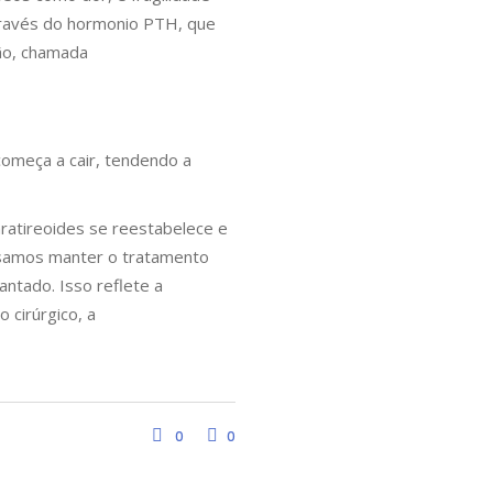
través do hormonio PTH, que
ão, chamada
começa a cair, tendendo a
ratireoides se reestabelece e
cisamos manter o tratamento
ntado. Isso reflete a
 cirúrgico, a
0
0