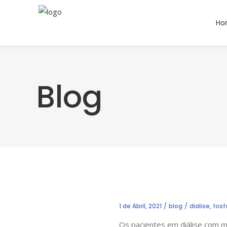
Ho
Blog
1 de Abril, 2021
blog
dialise
,
fosf
Os pacientes em diálise com m