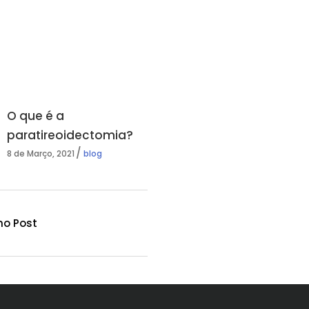
O que é a
paratireoidectomia?
8 de Março, 2021
blog
mo Post