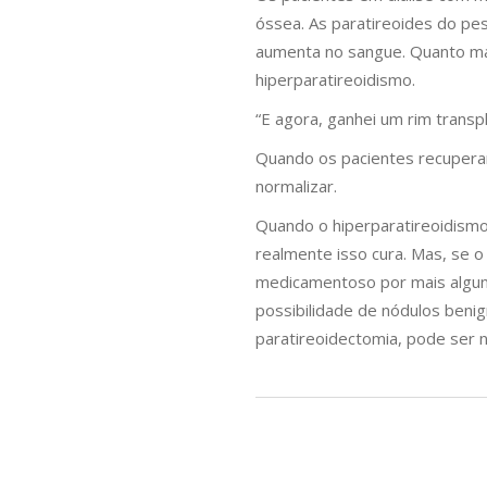
óssea. As paratireoides do pe
aumenta no sangue. Quanto mai
hiperparatireoidismo.
“E agora, ganhei um rim trans
Quando os pacientes recuperam 
normalizar.
Quando o hiperparatireoidismo
realmente isso cura. Mas, se 
medicamentoso por mais alguns
possibilidade de nódulos beni
paratireoidectomia, pode ser n