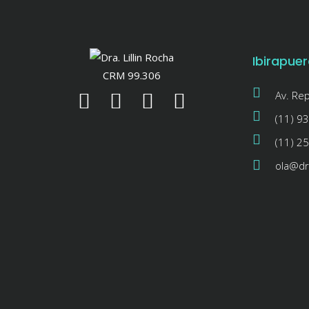
Ibirapuer
CRM 99.306
Av. Re
(11) 9
(11) 2
ola@dra