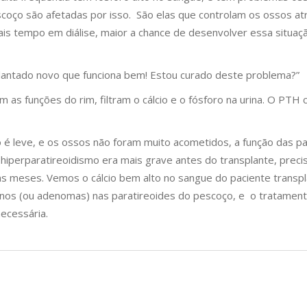
scoço são afetadas por isso. São elas que controlam os ossos a
s tempo em diálise, maior a chance de desenvolver essa situaç
plantado novo que funciona bem! Estou curado deste problema?”
as funções do rim, filtram o cálcio e o fósforo na urina. O PTH 
 é leve, e os ossos não foram muito acometidos, a função das pa
o hiperparatireoidismo era mais grave antes do transplante, pre
 meses. Vemos o cálcio bem alto no sangue do paciente transpla
gnos (ou adenomas) nas paratireoides do pescoço, e o tratamento
ecessária.