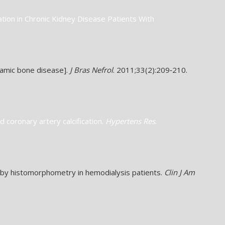
cation in Chronic Kidney Disease Patients With
namic bone disease].
J Bras Nefrol
. 2011;33(2):209‐210.
 coronary artery calcification.
Hypertens Res
.
d by histomorphometry in hemodialysis patients.
Clin J Am