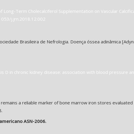
t of Long-Term Cholecalciferol Supplementation on Vascular Calcifi
1053/j.jrn.2018.12.002
Sociedade Brasileira de Nefrologia. Doença óssea adinâmica [Ady
s D in chronic kidney disease: association with blood pressure and
vel remains a reliable marker of bone marrow iron stores evaluate
8.
 americano ASN-2006.