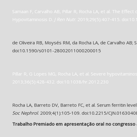
Samaan F, Carvalho AB, Pillar R, Rocha LA, et al. The Effec
Hypovitaminosis D.
J Ren Nutr
. 2019;29(5):407‐415. doi:10.
de Oliveira RB, Moysés RM, da Rocha LA, de Carvalho AB; 
doi:10.1590/s0101-28002011000200015
Pillar R, G Lopes MG, Rocha LA, et al. Severe hypovitaminosi
2013;36(5):428‐432. doi:10.1038/hr.2012.230
Rocha LA, Barreto DV, Barreto FC, et al. Serum ferritin le
Soc Nephrol
. 2009;4(1):105‐109. doi:10.2215/CJN.0163040
Trabalho Premiado em apresentação oral no congresso