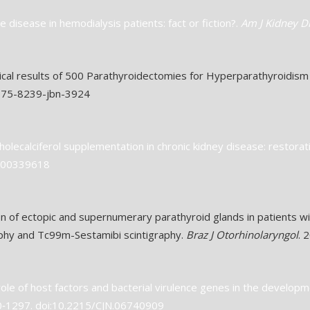
e disease in hemodialysis patients: fact or fiction?.
Am J Kidney D
ical results of 500 Parathyroidectomies for Hyperparathyroidism 
2175-8239-jbn-3924
olecalciferol supplementation in chronic kidney disease: restorat
/000339618
on of ectopic and supernumerary parathyroid glands in patients wi
aphy and Tc99m-Sestamibi scintigraphy.
Braz J Otorhinolaryngol
. 
ole of host factors and bacterial virulence genes in the developme
90‐1297. doi:10.2215/CJN.06740909