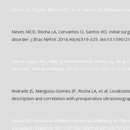
Rocha LA, Higa A, Barreto FC, et al. Variant of adynamic bon
Neves MCD, Rocha LA, Cervantes O, Santos RO. Initial surg
disorder.
J Bras Nefrol
. 2018;40(4):319‐325. doi:10.1590/
Garcia-Lopes MG, Pillar R, Kamimura MA, Rocha LA, et al. Ch
hormone.
Ann Nutr Metab
. 2012;61(1):74‐82. doi:10.1159
Andrade JS, Mangussi-Gomes JP, Rocha LA, et al. Localizati
description and correlation with preoperative ultrasonogr
Siliano PR, Rocha LA, Medina-Pestana JO, Heilberg IP. The r
transplant recipients.
Clin J Am Soc Nephrol
. 2010;5(7):12