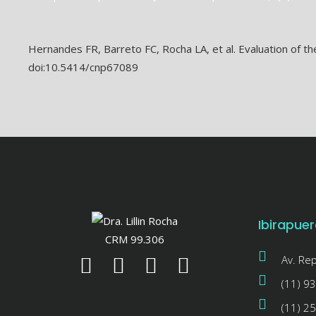
Hernandes FR, Barreto FC, Rocha LA, et al. Evaluation of the
doi:10.5414/cnp67089
Ibirapuer
CRM 99.306
Av. Re
(11) 9
(11) 2