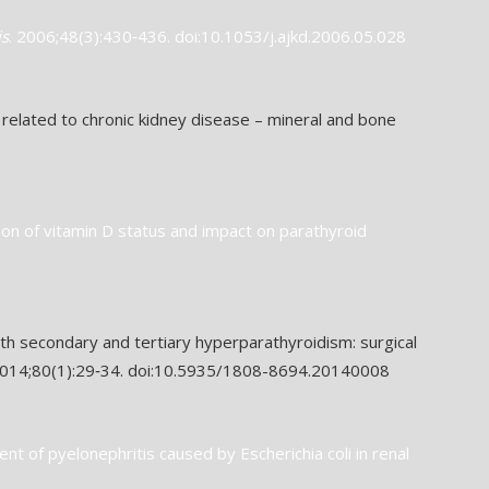
is
. 2006;48(3):430‐436. doi:10.1053/j.ajkd.2006.05.028
related to chronic kidney disease – mineral and bone
ion of vitamin D status and impact on parathyroid
th secondary and tertiary hyperparathyroidism: surgical
2014;80(1):29‐34. doi:10.5935/1808-8694.20140008
nt of pyelonephritis caused by Escherichia coli in renal