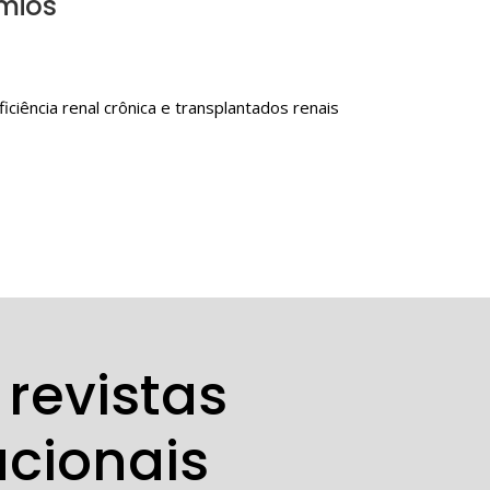
êmios
ciência renal crônica e transplantados renais
revistas
acionais