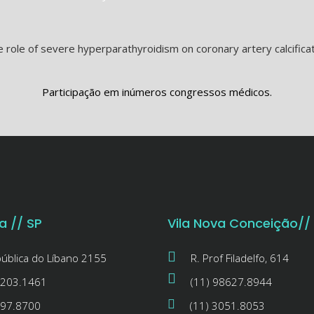
 role of severe hyperparathyroidism on coronary artery calcificati
Participação em inúmeros congressos médicos.
a // SP
Vila Nova Conceição//
pública do Líbano 2155
R. Prof Filadelfo, 614
3203.1461
(11) 98627.8944
597.8700
(11) 3051.8053