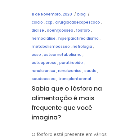
11 de Novembro, 2020
blog
calcio
,
ccp
,
cirurgiacabecapescoco
,
dialise
,
doençaossea
,
fosforo
,
hemodiálise
,
hiperparatireoidismo
,
metabolismoosseo
,
nefrologia
,
osso
,
osteometabolismo
,
osteoporose
,
paratireoide
,
renalcronica
,
renalcronico
,
saude
,
saudeossea
,
transplanterenal
Sabia que o fósforo na
alimentação é mais
frequente que você
imagina?
O fósforo está presente em vários