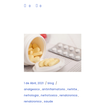
0
0
1 de Abril, 2021
blog
analgesico
,
antinflamatorio
,
nefrite
,
nefrologia
,
nefrotoxico
,
renalcronica
,
renalcronico
,
saude