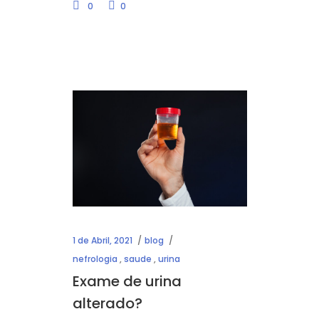
0
0
1 de Abril, 2021
blog
nefrologia
,
saude
,
urina
Exame de urina
alterado?