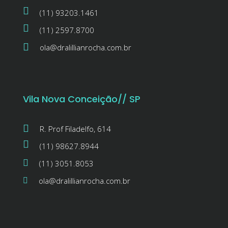
(11) 93203.1461
(11) 2597.8700
ola@dralillianrocha.com.br
Vila Nova Conceição// SP
R. Prof Filadelfo, 614
(11) 98627.8944
(11) 3051.8053
ola@dralillianrocha.com.br