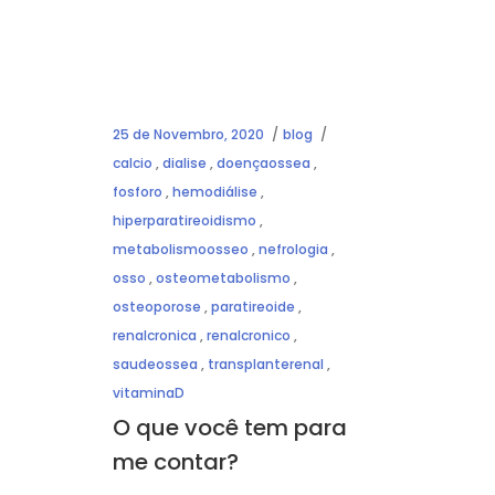
25 de Novembro, 2020
blog
calcio
,
dialise
,
doençaossea
,
fosforo
,
hemodiálise
,
hiperparatireoidismo
,
metabolismoosseo
,
nefrologia
,
osso
,
osteometabolismo
,
osteoporose
,
paratireoide
,
renalcronica
,
renalcronico
,
saudeossea
,
transplanterenal
,
vitaminaD
O que você tem para
me contar?