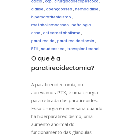
calcio
,
ccp
,
cirurgiacabecapescoco
,
dialise
,
doençaossea
,
hemodiálise
,
hiperparatireoidismo
,
metabolismoosseo
,
nefrologia
,
osso
,
osteometabolismo
,
paratireoide
,
paratireoidectomia
,
PTH
,
saudeossea
,
transplanterenal
O que é a
paratireoidectomia?
A paratireoidectomia, ou
abreviamos PTX, é uma cirurgia
para retirada das paratireoides. .
Essa cirurgia é necessária quando
há hiperparatireoidismo, uma
aumento anormal do
funcionamento das glândulas