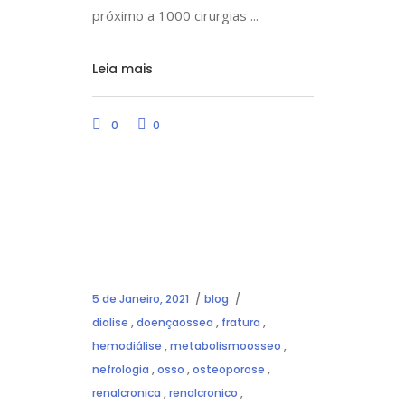
próximo a 1000 cirurgias
Leia mais
0
0
5 de Janeiro, 2021
blog
dialise
,
doençaossea
,
fratura
,
hemodiálise
,
metabolismoosseo
,
nefrologia
,
osso
,
osteoporose
,
renalcronica
,
renalcronico
,