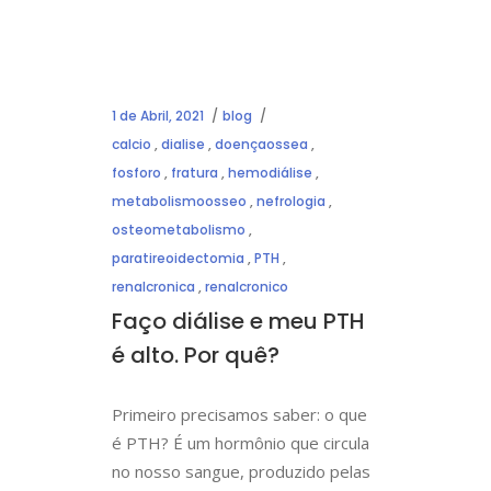
1 de Abril, 2021
blog
calcio
,
dialise
,
doençaossea
,
fosforo
,
fratura
,
hemodiálise
,
metabolismoosseo
,
nefrologia
,
osteometabolismo
,
paratireoidectomia
,
PTH
,
renalcronica
,
renalcronico
Faço diálise e meu PTH
é alto. Por quê?
Primeiro precisamos saber: o que
é PTH? É um hormônio que circula
no nosso sangue, produzido pelas