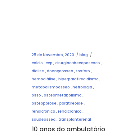
25 de Novembro, 2020
blog
calcio
,
ccp
,
cirurgiacabecapescoco
,
dialise
,
doençaossea
,
fosforo
,
hemodiálise
,
hiperparatireoidismo
,
metabolismoosseo
,
nefrologia
,
osso
,
osteometabolismo
,
osteoporose
,
paratireoide
,
renalcronica
,
renalcronico
,
saudeossea
,
transplanterenal
10 anos do ambulatório