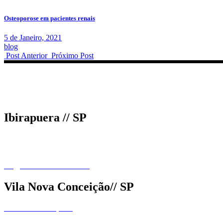
Osteoporose em pacientes renais
5 de Janeiro, 2021
blog
Post Anterior
Próximo Post
Ibirapuera // SP
Av. República do Líbano 2155
(11) 93203.1461
(11) 2597.8700
ola@dralillianrocha.com.br
Vila Nova Conceição// SP
R. Prof Filadelfo, 614
(11) 98627.8944