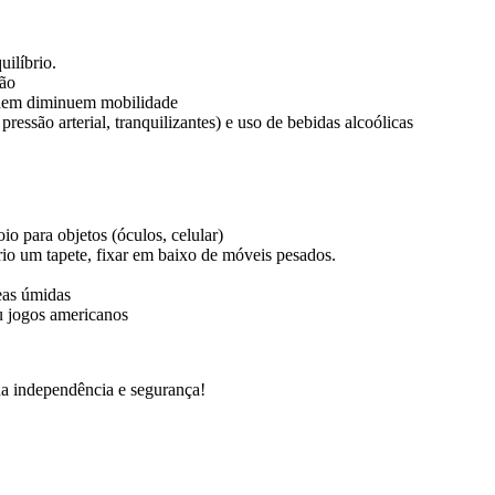
uilíbrio.
são
podem diminuem mobilidade
essão arterial, tranquilizantes) e uso de bebidas alcoólicas
io para objetos (óculos, celular)
rio um tapete, fixar em baixo de móveis pesados.
reas úmidas
ou jogos americanos
ua independência e segurança!