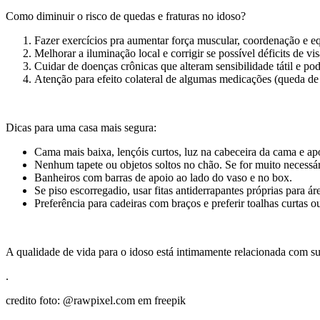
Como diminuir o risco de quedas e fraturas no idoso?
Fazer exercícios pra aumentar força muscular, coordenação e eq
Melhorar a iluminação local e corrigir se possível déficits de vi
Cuidar de doenças crônicas que alteram sensibilidade tátil e 
Atenção para efeito colateral de algumas medicações (queda de pr
Dicas para uma casa mais segura:
Cama mais baixa, lençóis curtos, luz na cabeceira da cama e apo
Nenhum tapete ou objetos soltos no chão. Se for muito necessá
Banheiros com barras de apoio ao lado do vaso e no box.
Se piso escorregadio, usar fitas antiderrapantes próprias para á
Preferência para cadeiras com braços e preferir toalhas curtas 
A qualidade de vida para o idoso está intimamente relacionada com s
.
credito foto: @rawpixel.com em freepik